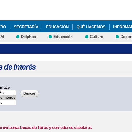
Pasar al
contenido
principal
TRO
SECRETARÍA
EDUCACIÓN
QUÉ HACEMOS
INFÓRMA
LM
Delphos
Educación
Cultura
Depor
S COLORES DE CUENCA"
CONCURSO DE RELATOS Y POESÍA. AM
VALUACIÓN DEL PROYECTO DIGITAL DEL CENTRO
LIBROS DE TEX
TO PRIMARIA CURSO 2026/2027
PGA 2025/2026
PLAN DIGITAL D
 de interés
DIRECCIÓN CEIP SANTA TERESA
RESOLUCIÓN PROVISIONAL BEC
nlace
rovisional becas de libros y comedores escolares